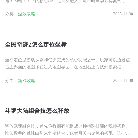
地图的霸主！它的核心特性是首次进入加速带时自动获得氮气，还
能在加速带上直接释放氮气，简直是弯道超车的秘密武器。竞速模
分类:
游戏攻略
2025-11-30
式下......
全民奇迹2怎么定位坐标
坐标定位是游戏探索和任务完成的核心功能之一。玩家可以通过点
击主界面的地图按钮进入地图界面，在地图右上方找到搜索框，输
入目标坐标的X值和Y值后点击搜索，系统会自动定位到指定位置。
分类:
游戏攻略
2025-11-30
这......
斗罗大陆组合技怎么释放
释放武魂融合技，首先你得拥有能组成这种特殊技能的魂师搭档。
比如经典的戴沐白和朱竹清组合，或者月关与鬼魅的搭配。这些组