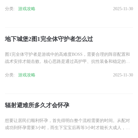
合可以在羁绊界面里查到，记得提前确认好你拥有的魂师能不能配
分类:
游戏攻略
2025-11-30
对。......
地下城堡2图1完全体守护者怎么过
图1完全体守护者是游戏中的高难度BOSS，需要合理的阵容配置和
战术安排才能击败。核心思路是通过高护甲、抗性装备和稳定的治
疗来应对守护者的高额伤害，同时利用减益效果和持续输出逐步
分类:
游戏攻略
2025-11-30
削......
辐射避难所多久才会怀孕
想要让居民们顺利怀孕，首先得明白整个流程需要的时间。从配对
成功到怀孕需要3小时，而生下宝宝后再等3小时才能长大成人，总
共6小时才能获得一个劳动力。这个时间是固定的，就算离线也会