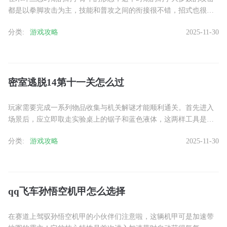
都是以拳脚攻击为主，技能和普攻之间的衔接很不错，招式也很有
打击感，整体操作起来感觉很有力量。并且技能的机制较为简单，
分类:
游戏攻略
2025-11-30
奥义......
密室逃脱14第十一关怎么过
玩家需要完成一系列物品收集与机关解谜才能顺利通关。首先进入
场景后，应立即取走实验桌上的锯子和蓝色液体，这两样工具是后
续解谜的关键道具。接着点击大树左侧区域，拿走红色果实和卷
分类:
游戏攻略
2025-11-30
轴，同......
qq飞车孙悟空机甲怎么选择
在赛道上驾驭孙悟空机甲的小伙伴们注意啦，这辆机甲可是加速带