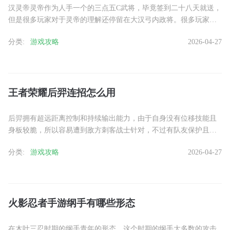
汉灵帝灵帝作为人手一个的三点五C武将，毕竟签到二十八天就送，
但是很多玩家对于灵帝的理解还停留在大汉弓内政将。很多玩家看
推荐，都是给灵帝带连战和温酒，这套战法搭配的性价比很低。......
分类:
游戏攻略
2026-04-27
王者荣耀后羿连招怎么用
后羿拥有超远距离控制和持续输出能力，由于自身没有位移技能且
身板较脆，所以容易遭到敌方刺客战士针对，不过有队友保护且发
育成型的后羿，在团战中就能打出大量的伤害。被动技能惩戒射
分类:
游戏攻略
2026-04-27
击：普......
火影忍者手游纲手有哪些形态
在木叶三忍时期的纲手青年的形态，这个时期的纲手大多数的攻击