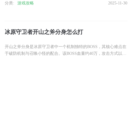
分类:
游戏攻略
2025-11-30
继......
冰原守卫者开山之斧分身怎么打
开山之斧分身是冰原守卫者中一个机制独特的BOSS，其核心难点在
于破防机制与召唤小怪的配合。该BOSS血量约40万，攻击方式以高
伤害的斧击为主，同时会召唤带有真伤效果的骑士和疾风小......
分类:
游戏攻略
2025-11-30
无尽的拉格朗日30级之后怎么刷
30级后的舰船升级主要依赖战略打击和封锁基地两种核心方式。战
略打击需要以谷神星载机或非主力航母作为指挥舰，优先升级小
米、T800、星脉等重要战机护航艇，打击4-5个野怪耗时约30......
分类:
游戏攻略
2025-11-30